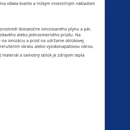
nia vďaka kvalite a nízkym investičným nákladom
 prostredí dostatočne ionizovaného plynu a pár,
triedavého alebo jednosmerného prúdu. Na
e na ionizáciu a prúd na udržanie oblúkovej
prerušením skratu alebo vysokonapäťovou iskrou.
ý materiál a samotný oblúk je zdrojom tepla.