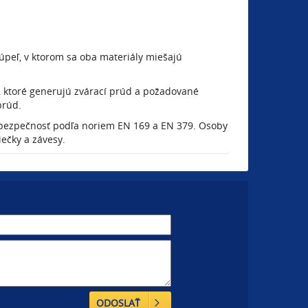
úpeľ, v ktorom sa oba materiály miešajú
, ktoré generujú zvárací prúd a požadované
prúd.
 bezpečnosť podľa noriem EN 169 a EN 379. Osoby
ečky a závesy.
ODOSLAŤ