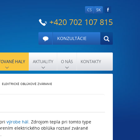
CS
SK
+420 702 107 815
KONZULTÁCIE
OVANÉ HALY
AKTUALITY
O NÁS
KONTAKTY
ELEKTRICKÉ OBLÚKOVÉ ZVÁRANIE
pri
výrobe hál
. Zdrojom tepla pri tomto type
orením elektrického oblúka roztaví zvárané
.