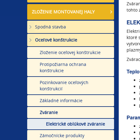
Zváran
tohto 
ZLOŽENIE MONTOVANEJ HALY
ELEK
Spodná stavba
Elektr
ktoré 
Oceľové konštrukcie
vytvor
plazmy
Zloženie oceľovej konštrukcie
Zvárac
Protipožiarna ochrana
konštrukcie
Teplo
Pozinkovanie oceľových
konštrukcií
Základné informácie
Zváranie
Param
Elektrické oblúkové zváranie
Zámočnícke produkty