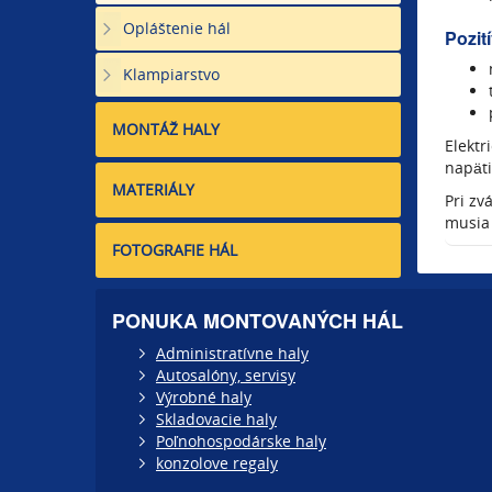
Opláštenie hál
Pozit
Klampiarstvo
MONTÁŽ HALY
Elektr
napäti
MATERIÁLY
Pri zv
musia 
FOTOGRAFIE HÁL
PONUKA MONTOVANÝCH HÁL
Administratívne haly
Autosalóny, servisy
Výrobné haly
Skladovacie haly
Poľnohospodárske haly
konzolove regaly