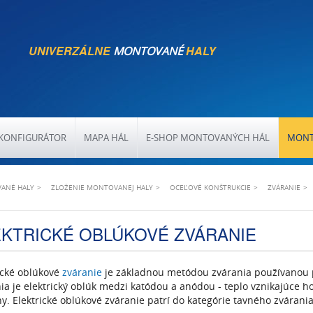
UNIVERZÁLNE
HALY
MONTOVANÉ
KONFIGURÁTOR
MAPA HÁL
E-SHOP MONTOVANÝCH HÁL
MONT
ANÉ HALY
ZLOŽENIE MONTOVANEJ HALY
OCEĽOVÉ KONŠTRUKCIE
ZVÁRANIE
EKTRICKÉ OBLÚKOVÉ ZVÁRANIE
ické oblúkové
zváranie
je základnou metódou zvárania používanou 
ia je elektrický oblúk medzi katódou a anódou - teplo vznikajúce h
y. Elektrické oblúkové zváranie patrí do kategórie tavného zvárania