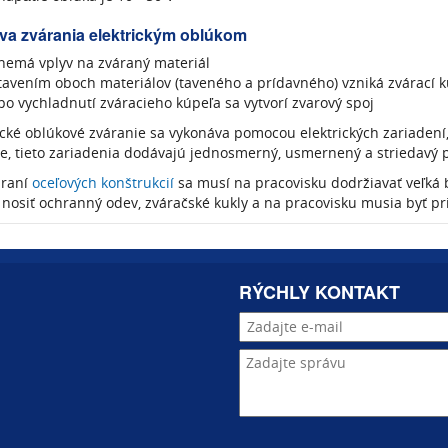
íva zvárania elektrickým oblúkom
nemá vplyv na zváraný materiál
tavením oboch materiálov (taveného a prídavného) vzniká zvárací k
po vychladnutí zváracieho kúpeľa sa vytvorí zvarový spoj
ické oblúkové zváranie sa vykonáva pomocou elektrických zariadení
e, tieto zariadenia dodávajú jednosmerný, usmernený a striedavý 
áraní
oceľových konštrukcií
sa musí na pracovisku dodržiavať veľká
nosiť ochranný odev, zváračské kukly a na pracovisku musia byť pri
RÝCHLY KONTAKT