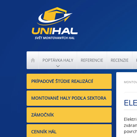
POPTÁVKA HALY
REFERENCIE
RECENZIE
PRÍPADOVÉ ŠTÚDIE REALIZÁCIÍ
MONTOV
MONTOVANÉ HALY PODĽA SEKTORA
EL
ZÁMOČNÍK
Elektr
zváran
povrch
CENNÍK HÁL