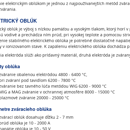
ie elektrickým oblúkom je jednou z najpoužívanejších metód zvára
zvárania.
TRICKÝ OBLÚK
ický oblúk je výboj s nízkou pamäťou a vysokým tlakom, ktorý horí v
sú vodivé a prechádza ním prúd, pri vysokej teplote a pomocou s
enie stabilného elektrického oblúka je potrebné dostatočné napäti
 v ionizovanom stave. K zapáleniu elektrického oblúka dochádza 
ia elektróda slúži ako prídavný materiál, druhá elektróda je zváran
ty oblúka
zváranie obalenou elektródou 4800 - 6400 °C,
pri zváraní pod tavidlom 6200 - 7800 °C
zváranie bez tavného lúča metódou WIG 6200 - 9000 °C
MIG a MAG zváranie v ochrannej atmosfére 8000 - 15000 °C
plazmové zváranie 20000 - 25000 °C
etre zváracieho oblúka
zvárací oblúk dosahuje dĺžku 2 - 7 mm
prúd oblúka je 10 - 2000 A
napätie oblúka je 10 - 50 V