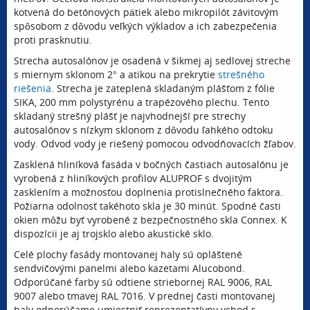
kotvená do betónových pätiek alebo mikropilót závitovým
spôsobom z dôvodu veľkých výkladov a ich zabezpečenia
proti prasknutiu.
Strecha autosalónov je osadená v šikmej aj sedlovej streche
s miernym sklonom 2° a atikou na prekrytie
strešného
riešenia
. Strecha je zateplená skladaným plášťom z fólie
SIKA, 200 mm polystyrénu a trapézového plechu. Tento
skladaný strešný plášť je najvhodnejší pre strechy
autosalónov s nízkym sklonom z dôvodu ľahkého odtoku
vody. Odvod vody je riešený pomocou odvodňovacích žľabov.
Zasklená hliníková fasáda v bočných častiach autosalónu je
vyrobená z hliníkových profilov ALUPROF s dvojitým
zasklením a možnosťou doplnenia protislnečného faktora.
Požiarna odolnosť takéhoto skla je 30 minút. Spodné časti
okien môžu byť vyrobené z bezpečnostného skla Connex. K
dispozícii je aj trojsklo alebo akustické sklo.
Celé plochy fasády montovanej haly sú opláštené
sendvičovými panelmi alebo kazetami Alucobond.
Odporúčané farby sú odtiene striebornej RAL 9006, RAL
9007 alebo tmavej RAL 7016. V prednej časti montovanej
haly odporúčame umiestniť reprezentatívny vchod s