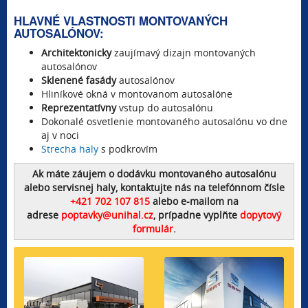
HLAVNÉ VLASTNOSTI MONTOVANÝCH
AUTOSALÓNOV:
Architektonicky
zaujímavý dizajn montovaných
autosalónov
Sklenené fasády
autosalónov
Hliníkové okná v montovanom autosalóne
Reprezentatívny
vstup do autosalónu
Dokonalé osvetlenie montovaného autosalónu vo dne
aj v noci
Strecha haly
s podkrovím
Ak máte záujem o dodávku montovaného autosalónu
alebo servisnej haly, kontaktujte nás na telefónnom čísle
+421 702
107 815
alebo e-mailom na
adrese
poptavky@unihal.cz
, prípadne vyplňte
dopytový
formulár
.