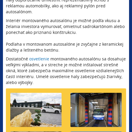
reklamou automobilky, ako aj reklamný pylón pred
autosalónom.
Interiér montovaného autosalónu je možné podľa vkusu a
želania investora vymurovať, omietnuť sadrokartónom alebo
ponechať ako priznanú konštrukciu.
Podlaha v montovanom autosalóne je zvyčajne z keramickej
dlažby a lešteného betónu.
Dostatočné
osvetlenie
montovaného autosalónu sa dosahuje
veľkými výkladmi, a v streche je možné inštalovať strešné
okná, ktoré zabezpečia maximálne osvetlenie vzdialenejších
častí interiéru. Umelé osvetlenie haly zabezpečujú žiarivky,
alebo výbojky.