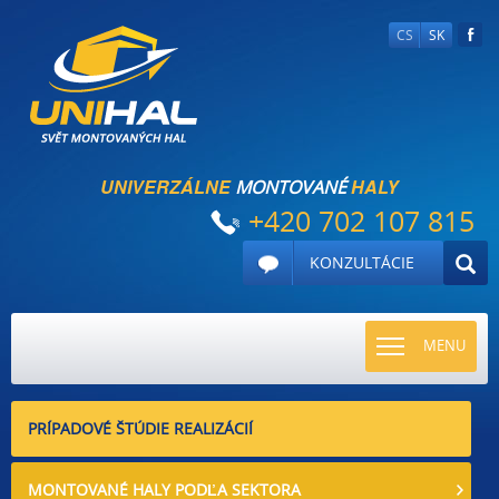
CS
SK
UNIVERZÁLNE
HALY
MONTOVANÉ
+420 702 107 815
KONZULTÁCIE
TOGGLE
MENU
NAVIGATI
PRÍPADOVÉ ŠTÚDIE REALIZÁCIÍ
MONTOVANÉ HALY PODĽA SEKTORA