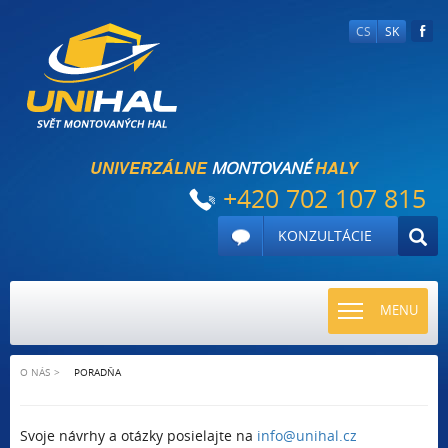
CS
SK
UNIVERZÁLNE
HALY
MONTOVANÉ
+420 702 107 815
KONZULTÁCIE
TOGGLE
MENU
NAVIGATI
O NÁS
PORADŇA
Svoje návrhy a otázky posielajte na
info@unihal.cz