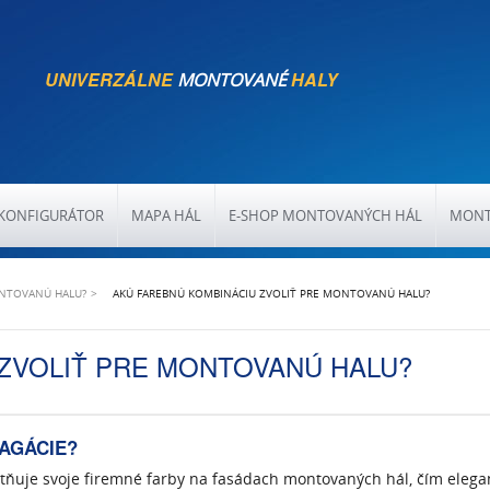
UNIVERZÁLNE
HALY
MONTOVANÉ
KONFIGURÁTOR
MAPA HÁL
E-SHOP MONTOVANÝCH HÁL
MONT
ONTOVANÚ HALU?
AKÚ FAREBNÚ KOMBINÁCIU ZVOLIŤ PRE MONTOVANÚ HALU?
ZVOLIŤ PRE MONTOVANÚ HALU?
AGÁCIE?
tňuje svoje firemné farby na fasádach montovaných hál, čím eleg