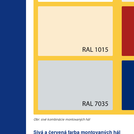
Obr: sivé kombinácie montovaných hál
Sivá a červená farba montovaných hál