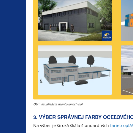
Obr: vizualizácia montovaných hál
3. VÝBER SPRÁVNEJ FARBY OCEĽOVÉH
Na výber je široká škála štandardných
farieb oplá