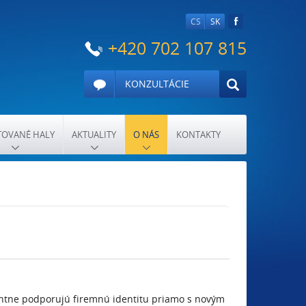
CS
SK
+420 702 107 815
KONZULTÁCIE
OVANÉ HALY
AKTUALITY
O NÁS
KONTAKTY
antne podporujú firemnú identitu priamo s novým