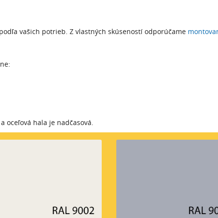
u podľa vašich potrieb. Z vlastných skúseností odporúčame
montovan
tne:
a oceľová hala je nadčasová.