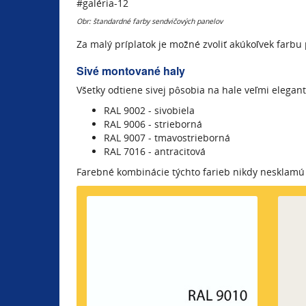
#galéria-12
Obr: štandardné farby sendvičových panelov
Za malý príplatok je možné zvoliť akúkoľvek farb
Sivé montované haly
Všetky odtiene sivej pôsobia na hale veľmi elegan
RAL 9002 - sivobiela
RAL 9006 - strieborná
RAL 9007 - tmavostrieborná
RAL 7016 - antracitová
Farebné kombinácie týchto farieb nikdy nesklamú 