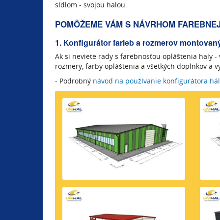
sídlom - svojou halou.
POMÔŽEME VÁM S NÁVRHOM FAREBNEJ 
1. Konfigurátor farieb a rozmerov montovaný
Ak si neviete rady s farebnosťou opláštenia haly 
rozmery, farby opláštenia a všetkých doplnkov a vy
- Podrobný
návod na používanie konfigurátora hál