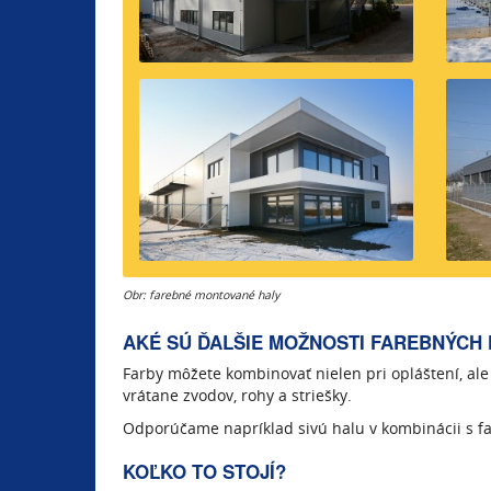
Obr: farebné montované haly
AKÉ SÚ ĎALŠIE MOŽNOSTI FAREBNÝCH 
Farby môžete kombinovať nielen pri opláštení, ale 
vrátane zvodov, rohy a striešky.
Odporúčame napríklad sivú halu v kombinácii s fa
KOĽKO TO STOJÍ?