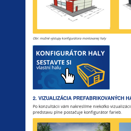
Obr: možné výstupy konfigurátora montovanej haly
2. VIZUALIZÁCIA PREFABRIKOVANÝCH H
Po konzultácii vám nakreslíme niekoľko vizualizá
predstavu plne postačuje konfigurátor farieb.