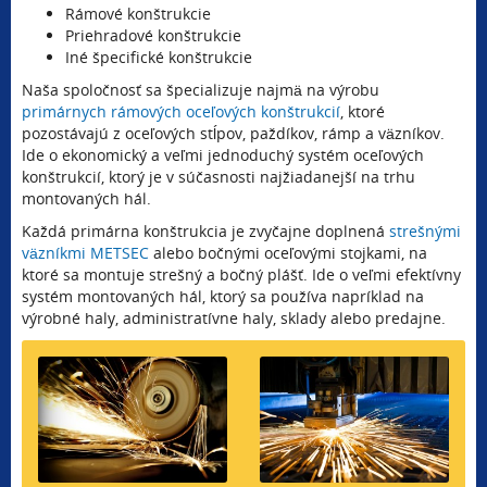
Rámové konštrukcie
Priehradové konštrukcie
Iné špecifické konštrukcie
Naša spoločnosť sa špecializuje najmä na výrobu
primárnych rámových oceľových konštrukcií
, ktoré
pozostávajú z oceľových stĺpov, paždíkov, rámp a väzníkov.
Ide o ekonomický a veľmi jednoduchý systém oceľových
konštrukcií, ktorý je v súčasnosti najžiadanejší na trhu
montovaných hál.
Každá primárna konštrukcia je zvyčajne doplnená
strešnými
väzníkmi METSEC
alebo bočnými oceľovými stojkami, na
ktoré sa montuje strešný a bočný plášť. Ide o veľmi efektívny
systém montovaných hál, ktorý sa používa napríklad na
výrobné haly, administratívne haly, sklady alebo predajne.