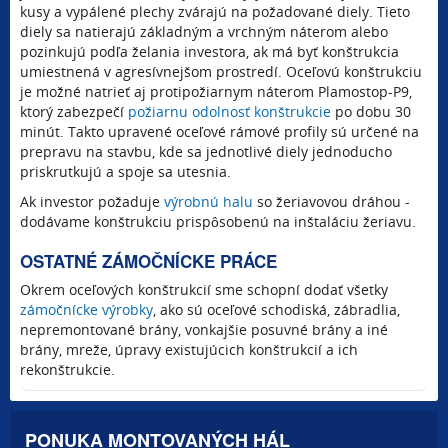
kusy a vypálené plechy zvárajú na požadované diely. Tieto
diely sa natierajú základným a vrchným náterom alebo
pozinkujú podľa želania investora, ak má byť konštrukcia
umiestnená v agresívnejšom prostredí. Oceľovú konštrukciu
je možné natrieť aj protipožiarnym náterom Plamostop-P9,
ktorý zabezpečí
požiarnu odolnosť konštrukcie
po dobu 30
minút. Takto upravené oceľové rámové profily sú určené na
prepravu na stavbu, kde sa jednotlivé diely jednoducho
priskrutkujú a spoje sa utesnia.
Ak investor požaduje
výrobnú halu
so žeriavovou dráhou -
dodávame konštrukciu prispôsobenú na inštaláciu žeriavu.
OSTATNÉ ZÁMOČNÍCKE PRÁCE
Okrem oceľových konštrukcií sme schopní dodať všetky
zámočnícke výrobky
, ako sú oceľové schodiská, zábradlia,
nepremontované brány, vonkajšie posuvné brány a iné
brány, mreže, úpravy existujúcich konštrukcií a ich
rekonštrukcie.
PONUKA MONTOVANÝCH HÁL