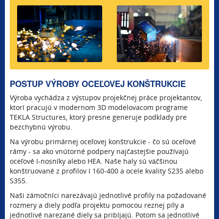
POSTUP VÝROBY OCEĽOVEJ KONŠTRUKCIE
Výroba vychádza z výstupov projekčnej práce projektantov,
ktorí pracujú v modernom 3D modelovacom programe
TEKLA Structures, ktorý presne generuje podklady pre
bezchybnú výrobu.
Na výrobu primárnej oceľovej konštrukcie - čo sú oceľové
rámy - sa ako vnútorné podpery najčastejšie používajú
oceľové I-nosníky alebo HEA. Naše haly sú väčšinou
konštruované z profilov I 160-400 a ocele kvality S235 alebo
S355.
Naši zámočníci narezávajú jednotlivé profily na požadované
rozmery a diely podľa projektu pomocou reznej píly a
jednotlivé narezané diely sa pribíjajú. Potom sa jednotlivé