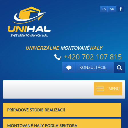
CS
SK
UNIVERZÁLNE
HALY
MONTOVANÉ
+420 702 107 815
KONZULTÁCIE
TOGGLE
MENU
NAVIGATI
PRÍPADOVÉ ŠTÚDIE REALIZÁCIÍ
MONTOVANÉ HALY PODĽA SEKTORA