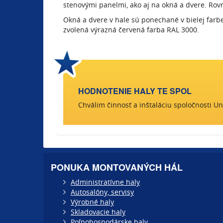
stenovými panelmi, ako aj na okná a dvere. Rov
Okná a dvere v hale sú ponechané v bielej farbe
zvolená výrazná červená farba RAL 3000.
HODNOTENIE HALY TE SPOL
Chválim činnosť a inštaláciu spoločnosti Un
PONUKA MONTOVANÝCH HÁL
Administratívne haly
Autosalóny, servisy
Výrobné haly
Skladovacie haly
Poľnohospodárske haly