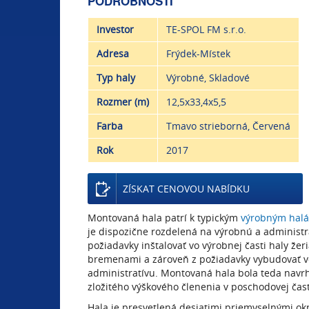
PODROBNOSTI
Investor
TE-SPOL FM s.r.o.
Adresa
Frýdek-Místek
Typ haly
Výrobné, Skladové
Rozmer (m)
12,5x33,4x5,5
Farba
Tmavo strieborná, Červená
Rok
2017
ZÍSKAT CENOVOU NABÍDKU
Montovaná hala patrí k typickým
výrobným hal
je dispozične rozdelená na výrobnú a administra
požiadavky inštalovať vo výrobnej časti haly že
bremenami a zároveň z požiadavky vybudovať vo
administratívu. Montovaná hala bola teda navr
zložitého výškového členenia v poschodovej čast
Hala je presvetlená desiatimi priemyselnými ok