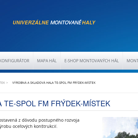
UNIVERZÁLNE
HALY
MONTOVANÉ
KONFIGURÁTOR
MAPA HÁL
E-SHOP MONTOVANÝCH HÁL
MONT
TEK
VÝROBNÁ A SKLADOVÁ HALA TE-SPOL FM FRÝDEK-MÍSTEK
 TE-SPOL FM FRÝDEK-MÍSTEK
ostavená z dôvodu postupného rozvoja
ýrobu oceľových konštrukcií.