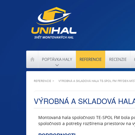
POPTÁVKA HALY
REFERENCIE
RECENZIE
REFERENCIE
VÝROBNÁ A SKLADOVÁ HALA TE-SPOL FM FRÝDEK-MÍS
VÝROBNÁ A SKLADOVÁ HALA
Montovaná hala spoločnosti TE-SPOL FM bola p
spoločnosti a potreby rozšírenia priestorov na v