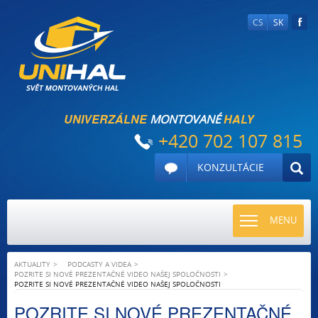
CS
SK
UNIVERZÁLNE
HALY
MONTOVANÉ
+420 702 107 815
KONZULTÁCIE
TOGGLE
MENU
NAVIGATI
AKTUALITY
PODCASTY A VIDEA
POZRITE SI NOVÉ PREZENTAČNÉ VIDEO NAŠEJ SPOLOČNOSTI
POZRITE SI NOVÉ PREZENTAČNÉ VIDEO NAŠEJ SPOLOČNOSTI
POZRITE SI NOVÉ PREZENTAČNÉ