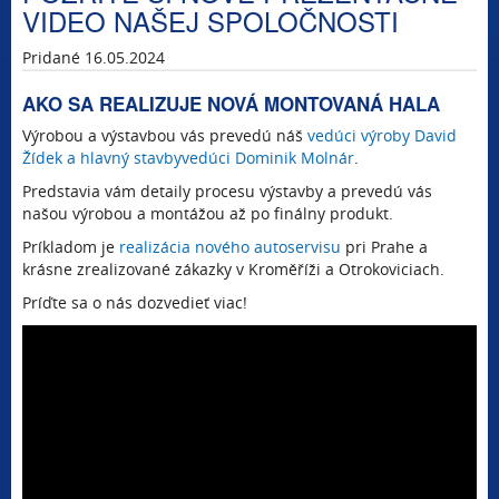
VIDEO NAŠEJ SPOLOČNOSTI
Pridané 16.05.2024
AKO SA REALIZUJE NOVÁ MONTOVANÁ HALA
Výrobou a výstavbou vás prevedú náš
vedúci výroby David
Žídek a hlavný stavbyvedúci Dominik Molnár
.
Predstavia vám detaily procesu výstavby a prevedú vás
našou výrobou a montážou až po finálny produkt.
Príkladom je
realizácia nového autoservisu
pri Prahe a
krásne zrealizované zákazky v Kroměříži a Otrokoviciach.
Príďte sa o nás dozvedieť viac!