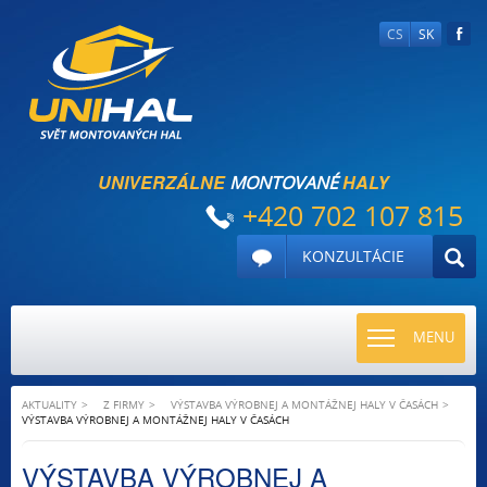
CS
SK
UNIVERZÁLNE
HALY
MONTOVANÉ
+420 702 107 815
KONZULTÁCIE
TOGGLE
MENU
NAVIGATI
AKTUALITY
Z FIRMY
VÝSTAVBA VÝROBNEJ A MONTÁŽNEJ HALY V ČASÁCH
VÝSTAVBA VÝROBNEJ A MONTÁŽNEJ HALY V ČASÁCH
VÝSTAVBA VÝROBNEJ A