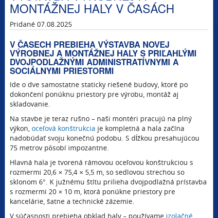
MONTÁŽNEJ HALY V ČASÁCH
Pridané 07.08.2025
V ČASECH PREBIEHA VÝSTAVBA NOVEJ
VÝROBNEJ A MONTÁŽNEJ HALY S PRIĽAHLÝMI
DVOJPODLAŽNÝMI ADMINISTRATÍVNYMI A
SOCIÁLNYMI PRIESTORMI
Ide o dve samostatne staticky riešené budovy, ktoré po
dokončení ponúknu priestory pre výrobu, montáž aj
skladovanie.
Na stavbe je teraz rušno – naši montéri pracujú na plný
výkon,
oceľová konštrukcia
je kompletná a hala začína
nadobúdať svoju konečnú podobu. S dĺžkou presahujúcou
75 metrov pôsobí impozantne.
Hlavná hala je tvorená rámovou oceľovou konštrukciou s
rozmermi 20,6 × 75,4 × 5,5 m, so sedlovou strechou so
sklonom 6°. K južnému štítu prilieha dvojpodlažná prístavba
s rozmermi 20 × 10 m, ktorá ponúkne priestory pre
kancelárie, šatne a technické zázemie.
V súčasnosti prebieha obklad haly – používame
izolačné