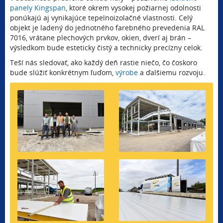
panely Kingspan
, ktoré okrem vysokej požiarnej odolnosti
ponúkajú aj vynikajúce tepelnoizolačné vlastnosti. Celý
objekt je ladený do jednotného farebného prevedenia RAL
7016, vrátane plechových prvkov, okien, dverí aj brán –
výsledkom bude esteticky čistý a technicky precízny celok.
Teší nás sledovať, ako každý deň rastie niečo, čo čoskoro
bude slúžiť konkrétnym ľuďom,
výrobe
a ďalšiemu rozvoju.