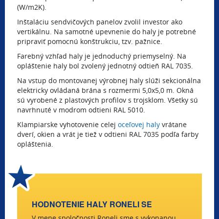
(W/m2K).
Inštaláciu sendvičových panelov zvolil investor ako
vertikálnu. Na samotné upevnenie do haly je potrebné
pripraviť pomocnú konštrukciu, tzv. pažnice.
Farebný vzhľad haly je jednoduchý priemyselný. Na
opláštenie haly bol zvolený jednotný odtieň RAL 7035.
Na vstup do montovanej výrobnej haly slúži sekcionálna
elektricky ovládaná brána s rozmermi 5,0x5,0 m. Okná
sú vyrobené z plastových profilov s trojsklom. Všetky sú
navrhnuté v modrom odtieni RAL 5010.
Klampiarske vyhotovenie celej
oceľovej haly
vrátane
dverí, okien a vrát je tiež v odtieni RAL 7035 podľa farby
opláštenia.
HODNOTENIE HALY RONELI SE
V mene spoločnosti Roneli sme s vykonanou