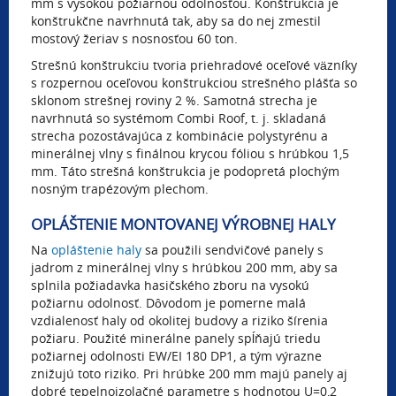
mm s vysokou požiarnou odolnosťou. Konštrukcia je
konštrukčne navrhnutá tak, aby sa do nej zmestil
mostový žeriav s nosnosťou 60 ton.
Strešnú konštrukciu tvoria priehradové oceľové väzníky
s rozpernou oceľovou konštrukciou strešného plášťa so
sklonom strešnej roviny 2 %. Samotná strecha je
navrhnutá so systémom Combi Roof, t. j. skladaná
strecha pozostávajúca z kombinácie polystyrénu a
minerálnej vlny s finálnou krycou fóliou s hrúbkou 1,5
mm. Táto strešná konštrukcia je podopretá plochým
nosným trapézovým plechom.
OPLÁŠTENIE MONTOVANEJ VÝROBNEJ HALY
Na
opláštenie haly
sa použili sendvičové panely s
jadrom z minerálnej vlny s hrúbkou 200 mm, aby sa
splnila požiadavka hasičského zboru na vysokú
požiarnu odolnosť. Dôvodom je pomerne malá
vzdialenosť haly od okolitej budovy a riziko šírenia
požiaru. Použité minerálne panely spĺňajú triedu
požiarnej odolnosti EW/EI 180 DP1, a tým výrazne
znižujú toto riziko. Pri hrúbke 200 mm majú panely aj
dobré tepelnoizolačné parametre s hodnotou U=0,2