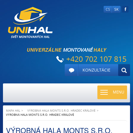
CS
SK
UNIVERZÁLNE
HALY
MONTOVANÉ
+420 702 107 815
KONZULTÁCIE
TOGGLE
MENU
NAVIGATI
MAPA HÁL
VÝROBNÁ HALA MONTS S.R.O. HRADEC KRÁLOVÉ
VÝROBNÁ HALA MONTS S.R.O. HRADEC KRÁLOVÉ
VÝROBNÁ HALA MONTS S.R.O.