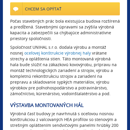
CHCEM SA OPÝTAŤ
Počas stavebných prác bola existujúca budova rozšírená
a predĺžená. Stavebnými úpravami sa zvýšila výrobná
kapacita a zabezpečili sa chýbajúce administratívne
priestory spoločnosti.
Spoločnosť UNIHAL s.r.o. dodala výrobu a montáž
nosnej
oceľovej konštrukcie
výrobnej haly
vrátane
strechy a opláštenia stien. Táto montovaná výrobná
hala bude slúžiť na zákazkovú kovovýrobu, prípravu na
montáž technologických zariadení a strojov, výrobu a
kompletnú rekonštrukciu strojov a zariadení na
prepravu a skladovanie sypkých materiálov, výrobu
výrobkov pre poľnohospodárstvo a potravinárstvo,
zámočníctvo, kúrenárstvo, vodoinštalatérstvo a pod.
VÝSTAVBA MONTOVANÝCH HÁL
Výrobná časť budovy je navrhnutá s oceľovou nosnou
konštrukciou z valcovaných HEA profilov so stenovým a
strešným opláštením sendvičovými panelmi hrúbky 200