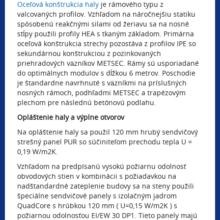
Oceľová konštrukcia haly
je rámového typu z
valcovaných profilov. Vzhľadom na náročnejšiu statiku
spôsobenú reakčnými silami od žeriavu sa na nosné
stĺpy použili profily HEA s tkaným základom. Primárna
oceľová konštrukcia strechy pozostáva z profilov IPE so
sekundárnou konštrukciou z pozinkovaných
priehradových väzníkov METSEC. Rámy sú usporiadané
do optimálnych modulov s dĺžkou 6 metrov. Poschodie
je štandardne navrhnuté s väzníkmi na príslušných
nosných rámoch, podhľadmi METSEC a trapézovým
plechom pre následnú betónovú podlahu.
Opláštenie haly a výplne otvorov
Na opláštenie haly sa použil 120 mm hrubý sendvičový
strešný panel PUR so súčiniteľom prechodu tepla U =
0,19 W/m2K.
Vzhľadom na predpísanú vysokú požiarnu odolnosť
obvodových stien v kombinácii s požiadavkou na
nadštandardné zateplenie budovy sa na steny použili
špeciálne sendvičové panely s izolačným jadrom
QuadCore s hrúbkou 120 mm ( U=0,15 W/m2K ) s
požiarnou odolnosťou EI/EW 30 DP1. Tieto panely majú