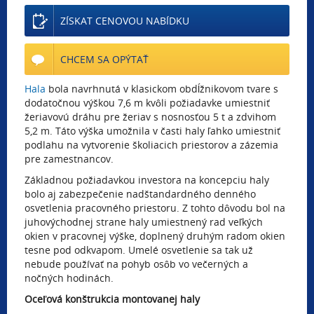
ZÍSKAT CENOVOU NABÍDKU
CHCEM SA OPÝTAŤ
Hala
bola navrhnutá v klasickom obdĺžnikovom tvare s
dodatočnou výškou 7,6 m kvôli požiadavke umiestniť
žeriavovú dráhu pre žeriav s nosnosťou 5 t a zdvihom
5,2 m. Táto výška umožnila v časti haly ľahko umiestniť
podlahu na vytvorenie školiacich priestorov a zázemia
pre zamestnancov.
Základnou požiadavkou investora na koncepciu haly
bolo aj zabezpečenie nadštandardného denného
osvetlenia pracovného priestoru. Z tohto dôvodu bol na
juhovýchodnej strane haly umiestnený rad veľkých
okien v pracovnej výške, doplnený druhým radom okien
tesne pod odkvapom. Umelé osvetlenie sa tak už
nebude používať na pohyb osôb vo večerných a
nočných hodinách.
Oceľová konštrukcia montovanej haly