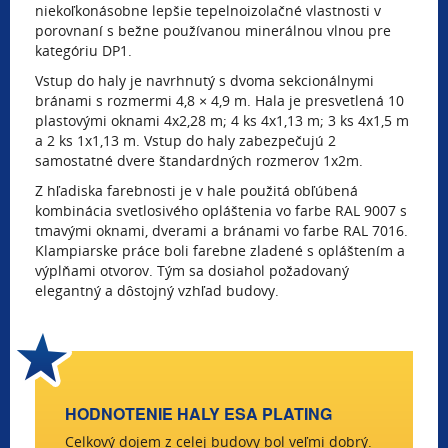
niekoľkonásobne lepšie tepelnoizolačné vlastnosti v
porovnaní s bežne používanou minerálnou vlnou pre
kategóriu DP1.
Vstup do haly je navrhnutý s dvoma sekcionálnymi
bránami s rozmermi 4,8 × 4,9 m. Hala je presvetlená 10
plastovými oknami 4x2,28 m; 4 ks 4x1,13 m; 3 ks 4x1,5 m
a 2 ks 1x1,13 m. Vstup do haly zabezpečujú 2
samostatné dvere štandardných rozmerov 1x2m.
Z hľadiska farebnosti je v hale použitá obľúbená
kombinácia svetlosivého opláštenia vo farbe RAL 9007 s
tmavými oknami, dverami a bránami vo farbe RAL 7016.
Klampiarske práce boli farebne zladené s opláštením a
výplňami otvorov. Tým sa dosiahol požadovaný
elegantný a dôstojný vzhľad budovy.
HODNOTENIE HALY ESA PLATING
Celkový dojem z celej budovy bol veľmi dobrý.