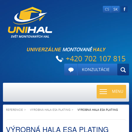
CS
SK
UNIVERZÁLNE
HALY
MONTOVANÉ
+420 702 107 815
KONZULTÁCIE
TOGGLE
MENU
NAVIGATI
REFERENCIE
VÝROBNÁ HALA ESA PLATING
VÝROBNÁ HALA ESA PLATING
VÝROBNÁ HALA ESA PLATING