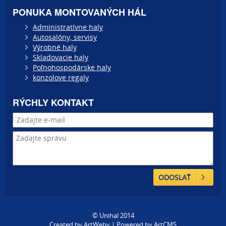
PONUKA MONTOVANÝCH HÁL
Administratívne haly
Autosalóny, servisy
Výrobné haly
Skladovacie haly
Poľnohospodárske haly
konzolove regaly
RÝCHLY KONTAKT
ODOSLAŤ
© Unihal 2014
Created by
ArtWeby
| Powered by
ArtCMS