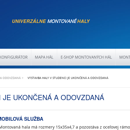
UNIVERZÁLNE
HALY
MONTOVANÉ
KONFIGURÁTOR
MAPA HÁL
E-SHOP MONTOVANÝCH HÁL
MONT
Á A ODOVZDANÁ
VÝSTAVBA HALY V STUDENCI JE UKONČENÁ A ODOVZDANÁ
I JE UKONČENÁ A ODOVZDANÁ
MOBILOVÁ SLUŽBA
. Montovaná hala má rozmery 15x35x4,7 a pozostáva z oceľovej rámo