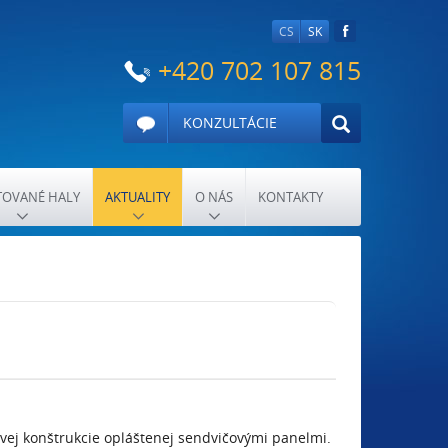
CS
SK
+420 702 107 815
KONZULTÁCIE
OVANÉ HALY
AKTUALITY
O NÁS
KONTAKTY
vej konštrukcie opláštenej sendvičovými panelmi.