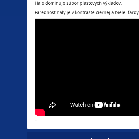
Hale dominuje súbor plastových výkladov.
Farebnosť haly je v kontraste čiernej a bielej farby