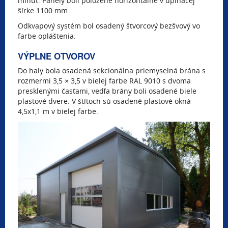
minút. Panely boli položené horizontálne v upínacej
šírke 1100 mm.
Odkvapový systém bol osadený štvorcový bezšvový vo
farbe opláštenia.
VÝPLNE OTVOROV
Do haly bola osadená sekcionálna priemyselná brána s
rozmermi 3,5 × 3,5 v bielej farbe RAL 9010 s dvoma
presklenými časťami, vedľa brány boli osadené biele
plastové dvere. V štítoch sú osadené plastové okná
4,5x1,1 m v bielej farbe.