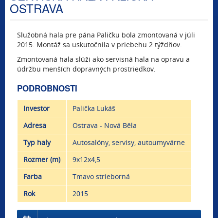
OSTRAVA
Služobná hala pre pána Paličku bola zmontovaná v júli
2015. Montáž sa uskutočnila v priebehu 2 týždňov.
Zmontovaná hala slúži ako servisná hala na opravu a
údržbu menších dopravných prostriedkov.
PODROBNOSTI
Investor
Palička Lukáš
Adresa
Ostrava - Nová Běla
Typ haly
Autosalóny, servisy, autoumyvárne
Rozmer (m)
9x12x4,5
Farba
Tmavo strieborná
Rok
2015