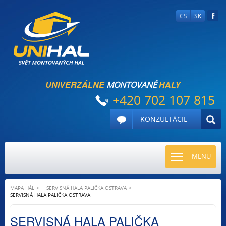
CS
SK
UNIVERZÁLNE
HALY
MONTOVANÉ
+420 702 107 815
KONZULTÁCIE
TOGGLE
MENU
NAVIGATI
MAPA HÁL
SERVISNÁ HALA PALIČKA OSTRAVA
SERVISNÁ HALA PALIČKA OSTRAVA
SERVISNÁ HALA PALIČKA