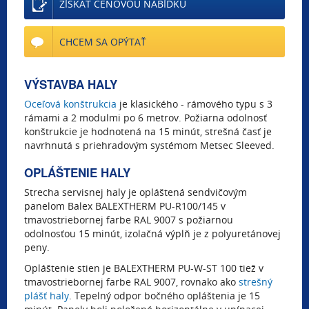
ZÍSKAT CENOVOU NABÍDKU
CHCEM SA OPÝTAŤ
VÝSTAVBA HALY
Oceľová konštrukcia
je klasického - rámového typu s 3
rámami a 2 modulmi po 6 metrov. Požiarna odolnosť
konštrukcie je hodnotená na 15 minút, strešná časť je
navrhnutá s priehradovým systémom Metsec Sleeved.
OPLÁŠTENIE HALY
Strecha servisnej haly je opláštená sendvičovým
panelom Balex BALEXTHERM PU-R100/145 v
tmavostriebornej farbe RAL 9007 s požiarnou
odolnosťou 15 minút, izolačná výplň je z polyuretánovej
peny.
Opláštenie stien je BALEXTHERM PU-W-ST 100 tiež v
tmavostriebornej farbe RAL 9007, rovnako ako
strešný
plášť haly
. Tepelný odpor bočného opláštenia je 15