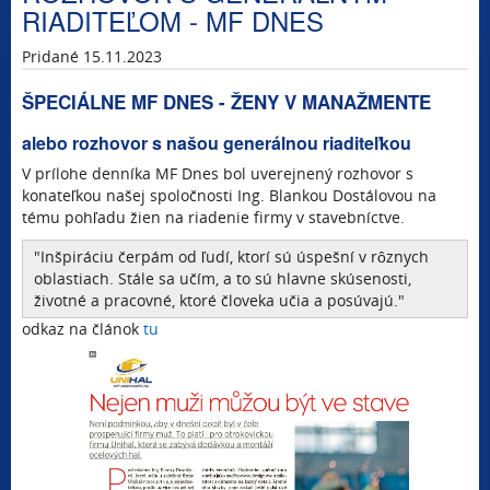
RIADITEĽOM - MF DNES
Pridané 15.11.2023
ŠPECIÁLNE MF DNES - ŽENY V MANAŽMENTE
alebo rozhovor s našou generálnou riaditeľkou
V prílohe denníka MF Dnes bol uverejnený rozhovor s
konateľkou našej spoločnosti Ing. Blankou Dostálovou na
tému pohľadu žien na riadenie firmy v stavebníctve.
"Inšpiráciu čerpám od ľudí, ktorí sú úspešní v rôznych
oblastiach. Stále sa učím, a to sú hlavne skúsenosti,
životné a pracovné, ktoré človeka učia a posúvajú."
odkaz na článok
tu