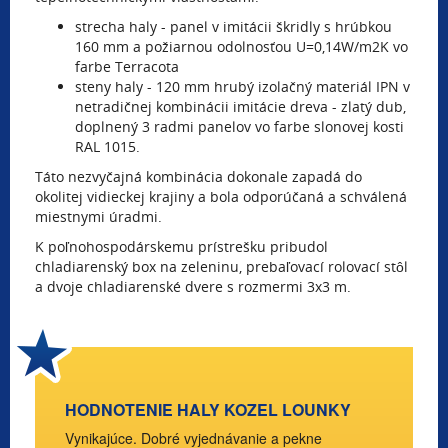
strecha haly - panel v imitácii škridly s hrúbkou
160 mm a požiarnou odolnosťou U=0,14W/m2K vo
farbe Terracota
steny haly - 120 mm hrubý izolačný materiál IPN v
netradičnej kombinácii imitácie dreva - zlatý dub,
doplnený 3 radmi panelov vo farbe slonovej kosti
RAL 1015.
Táto nezvyčajná kombinácia dokonale zapadá do
okolitej vidieckej krajiny a bola odporúčaná a schválená
miestnymi úradmi.
K poľnohospodárskemu prístrešku pribudol
chladiarenský box na zeleninu, prebaľovací rolovací stôl
a dvoje chladiarenské dvere s rozmermi 3x3 m.
HODNOTENIE HALY KOZEL LOUNKY
Vynikajúce. Dobré vyjednávanie a pekne