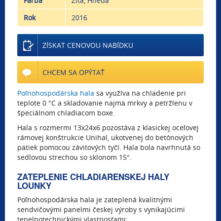
Farba
Žltá, Hnedá
Rok
2016
ZÍSKAT CENOVOU NABÍDKU
CHCEM SA OPÝTAŤ
Poľnohospodárska hala
sa využíva na chladenie pri
teplote 0 °C a skladovanie najmä mrkvy a petržlenu v
špeciálnom chladiacom boxe.
Hala s rozmermi 13x24x6 pozostáva z klasickej oceľovej
rámovej konštrukcie Unihal, ukotvenej do betónových
pätiek pomocou závitových tyčí. Hala bola navrhnutá so
sedlovou strechou so sklonom 15°.
ZATEPLENIE CHLADIARENSKEJ HALY
LOUNKY
Poľnohospodárska hala je zateplená kvalitnými
sendvičovými panelmi českej výroby s vynikajúcimi
tepelnotechnickými vlastnosťami: