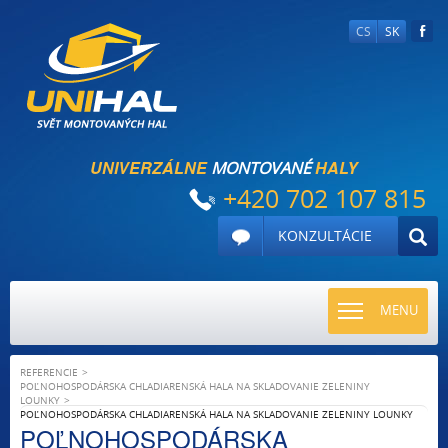
CS
SK
UNIVERZÁLNE
HALY
MONTOVANÉ
+420 702 107 815
KONZULTÁCIE
TOGGLE
MENU
NAVIGATI
REFERENCIE
POĽNOHOSPODÁRSKA CHLADIARENSKÁ HALA NA SKLADOVANIE ZELENINY
LOUNKY
POĽNOHOSPODÁRSKA CHLADIARENSKÁ HALA NA SKLADOVANIE ZELENINY LOUNKY
POĽNOHOSPODÁRSKA