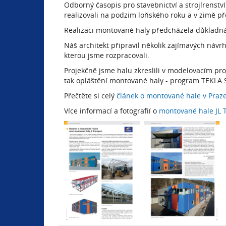
Odborný časopis pro stavebnictví a strojírenství
realizovali na podzim loňského roku a v zimě pře
Realizaci montované haly předcházela důkladná pr
Náš architekt připravil několik zajímavých návrhů
kterou jsme rozpracovali.
Projekčně jsme halu zkreslili v modelovacím prog
tak opláštění montované haly - program TEKLA 
Přečtěte si celý
článek o montované hale v Praze
Více informací a fotografií o
montované hale JL 