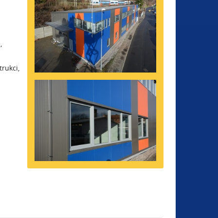
,
rukci,