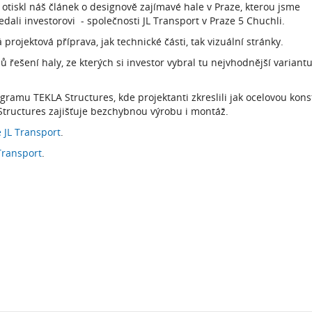
 otiskl náš článek o designově zajímavé hale v Praze, kterou jsme
dali investorovi - společnosti JL Transport v Praze 5 Chuchli.
ojektová příprava, jak technické části, tak vizuální stránky.
 řešení haly, ze kterých si investor vybral tu nejvhodnější variantu
ramu TEKLA Structures, kde projektanti zkreslili jak ocelovou konst
Structures zajišťuje bezchybnou výrobu i montáž.
 JL Transport
.
Transport
.