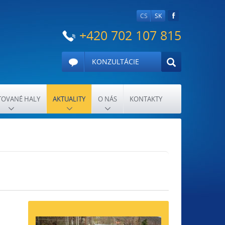
CS
SK
+420 702 107 815
KONZULTÁCIE
OVANÉ HALY
AKTUALITY
O NÁS
KONTAKTY