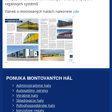
regálových systémů.
článek o montovaných halách naleznete
zde
PONUKA MONTOVANÝCH HÁL
Administratívne haly
Autosalóny, servisy
Výrobné haly
Skladovacie haly
Poľnohospodárske haly
konzolove regaly