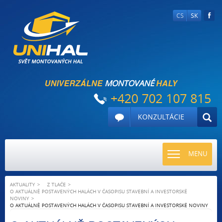
CS
SK
UNIVERZÁLNE
HALY
MONTOVANÉ
+420 702 107 815
KONZULTÁCIE
TOGGLE
MENU
NAVIGATI
AKTUALITY
Z TLAČE
O AKTUÁLNĚ POSTAVENÝCH HALÁCH V ČASOPISU STAVEBNÍ A INVESTORSKÉ
NOVINY
O AKTUÁLNĚ POSTAVENÝCH HALÁCH V ČASOPISU STAVEBNÍ A INVESTORSKÉ NOVINY