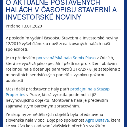
O AKTUÁLNĚ POSTAVENÝCH
HALÁCH V ČASOPISU STAVEBNÍ A
INVESTORSKÉ NOVINY
Pridané 13.01.2020
V posledním vydání časopisu Stavební a Investorské noviny
12/2019 vyšel článek o nově zrealizovaných halách naší
společnosti.
Je to především
potravinářská hala Semix Pluso
v Oticích,
která se využívá jako speciální pěstírna pro klíčení obilovin,
rozlohou hala dosahuje parametrů 31x72x7,8. Je zateplená z
minerálních sendvičových panelů s vysokou požární
odolností.
Mezi další představené haly patří
prodejní hala Stazap
Properties
v Praze, která vyrostla po demolici již
nevyhovujícího objektu. Montovaná hala je především
zajímavá svým barevným zpracováním.
Ze skupiny zemědělských objektů byla představena
slovenská hala v obci Dojč pro společnost
Agro Bistava
, která
se využívá ke skladování vlašských ořechů s využitím