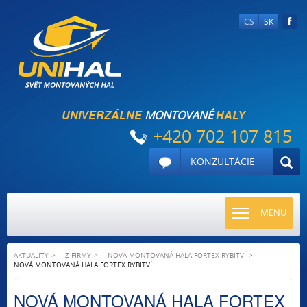
CS
SK
UNIVERZÁLNE
HALY
MONTOVANÉ
+420 702 107 815
KONZULTÁCIE
TOGGLE
MENU
NAVIGATI
AKTUALITY
Z FIRMY
NOVÁ MONTOVANÁ HALA FORTEX RYBITVÍ
NOVÁ MONTOVANÁ HALA FORTEX RYBITVÍ
NOVÁ MONTOVANÁ HALA FORTEX