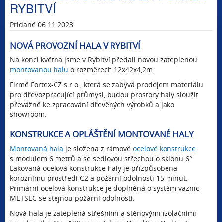
RYBITVÍ
Pridané 06.11.2023
NOVÁ PROVOZNÍ HALA V RYBITVÍ
Na konci května jsme v Rybitví předali novou zateplenou
montovanou halu
o rozměrech 12x42x4,2m.
Firmě Fortex-CZ s.r.o., která se zabývá prodejem materiálu
pro dřevozpracující průmysl, budou prostory haly sloužit
převážně ke zpracování dřevěných výrobků a jako
showroom.
KONSTRUKCE A OPLÁŠTĚNÍ MONTOVANÉ HALY
Montovaná hala
je složena z rámové
ocelové konstrukce
s modulem 6 metrů a se sedlovou střechou o sklonu 6°.
Lakovaná ocelová konstrukce haly je přizpůsobena
koroznímu prostředí C2 a požární odolnosti 15 minut.
Primární ocelová konstrukce je doplněná o systém vaznic
METSEC se stejnou požární odolností.
Nová hala je zateplená střešními a stěnovými izolačními