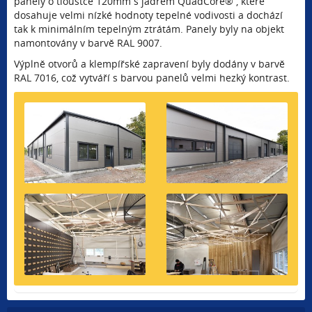
panely o tloušťce 120mm s jádrem QuadCore® , které
dosahuje velmi nízké hodnoty tepelné vodivosti a dochází
tak k minimálním tepelným ztrátám. Panely byly na objekt
namontovány v barvě RAL 9007.
Výplně otvorů a klempířské zapravení byly dodány v barvě
RAL 7016, což vytváří s barvou panelů velmi hezký kontrast.