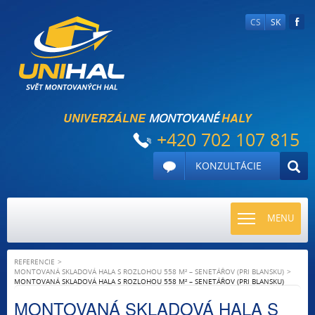
CS
SK
UNIVERZÁLNE
HALY
MONTOVANÉ
+420 702 107 815
KONZULTÁCIE
TOGGLE
MENU
NAVIGATI
REFERENCIE
MONTOVANÁ SKLADOVÁ HALA S ROZLOHOU 558 M² – SENETÁŘOV (PRI BLANSKU)
MONTOVANÁ SKLADOVÁ HALA S ROZLOHOU 558 M² – SENETÁŘOV (PRI BLANSKU)
MONTOVANÁ SKLADOVÁ HALA S