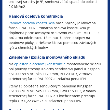
sedlovej strechy je 9°, snehová záťaž spadá do oblasti
2,0 kN/m2.
Rámová oceľová konštrukcia
Rámová oceľová konštrukcia
našej výroby je lakovaná
farbou RAL 9002. Primárna oceľová konštrukcia je
doplnená pozinkovanými oceľovými väzníkmi METSEC s
požiarou odolnosťou 15 minút. Uloženie stĺpov na
betónové pätky je riešené kĺbovo pomocou závitových
tyčí a chemických kotiev.
Zateplenie / izolácia montovaného skladu
Na
opláštenie oceľovej konštrukcie
montovaného skladu
bol použitý strešný izolačný sendvičový panel Kingspan
KS1000RW s hrúbkou 120 mm, REI 20 DP3, v tmavo
striebornej farbe RAL 9007 a izolačná pena IPN.
Steny sú obložené sendvičovým panelom Kingspan
KS1000 NF s hrúbkou 100 mm, EW/EI 15 DP3, v tmavo
striebornej farbe RAL 9007 a s koeficientom prestupu
tepla U = 0,22 W/m2K a izolačnou penou IPN.