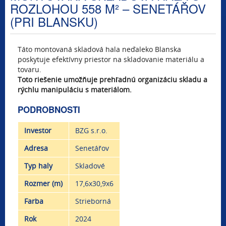
ROZLOHOU 558 M² – SENETÁŘOV
(PRI BLANSKU)
Táto montovaná skladová hala neďaleko Blanska
poskytuje efektívny priestor na skladovanie materiálu a
tovaru.
Toto riešenie umožňuje prehľadnú organizáciu skladu a
rýchlu manipuláciu s materiálom.
PODROBNOSTI
Investor
BZG s.r.o.
Adresa
Senetářov
Typ haly
Skladové
Rozmer (m)
17,6x30,9x6
Farba
Strieborná
Rok
2024