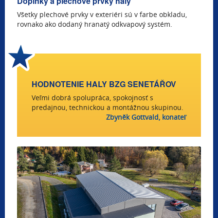
Doplnky a plechové prvky haly
Všetky plechové prvky v exteriéri sú v farbe obkladu,
rovnako ako dodaný hranatý odkvapový systém.
HODNOTENIE HALY BZG SENETÁŘOV
Veľmi dobrá spolupráca, spokojnosť s
predajnou, technickou a montážnou skupinou.
Zbyněk Gottvald, konateľ