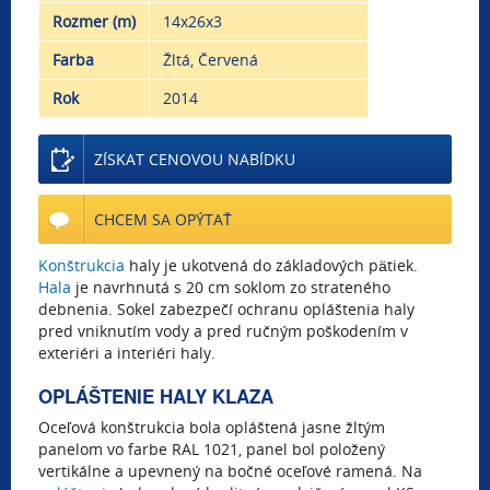
Rozmer (m)
14x26x3
Farba
Žltá, Červená
Rok
2014
ZÍSKAT CENOVOU NABÍDKU
CHCEM SA OPÝTAŤ
Konštrukcia
haly je ukotvená do základových pätiek.
Hala
je navrhnutá s 20 cm soklom zo strateného
debnenia. Sokel zabezpečí ochranu opláštenia haly
pred vniknutím vody a pred ručným poškodením v
exteriéri a interiéri haly.
OPLÁŠTENIE HALY KLAZA
Oceľová konštrukcia bola opláštená jasne žltým
panelom vo farbe RAL 1021, panel bol položený
vertikálne a upevnený na bočné oceľové ramená. Na