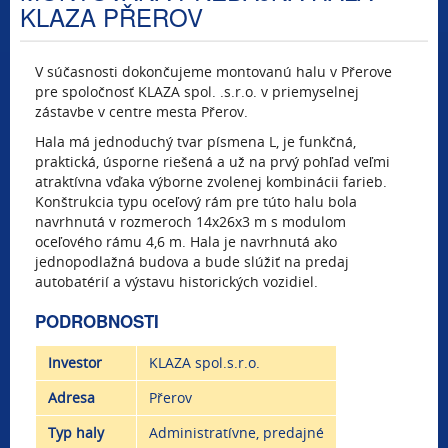
KLAZA PŘEROV
V súčasnosti dokončujeme montovanú halu v Přerove
pre spoločnosť KLAZA spol. .s.r.o. v priemyselnej
zástavbe v centre mesta Přerov.
Hala má jednoduchý tvar písmena L, je funkčná,
praktická, úsporne riešená a už na prvý pohľad veľmi
atraktívna vďaka výborne zvolenej kombinácii farieb.
Konštrukcia typu oceľový rám pre túto halu bola
navrhnutá v rozmeroch 14x26x3 m s modulom
oceľového rámu 4,6 m. Hala je navrhnutá ako
jednopodlažná budova a bude slúžiť na predaj
autobatérií a výstavu historických vozidiel.
PODROBNOSTI
Investor
KLAZA spol.s.r.o.
Adresa
Přerov
Typ haly
Administratívne, predajné