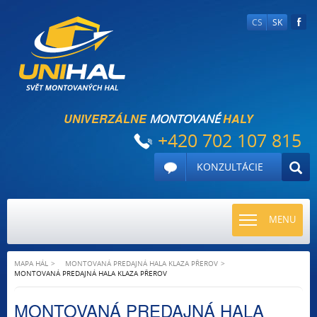
CS
SK
UNIVERZÁLNE
HALY
MONTOVANÉ
+420 702 107 815
KONZULTÁCIE
TOGGLE
MENU
NAVIGATI
MAPA HÁL
MONTOVANÁ PREDAJNÁ HALA KLAZA PŘEROV
MONTOVANÁ PREDAJNÁ HALA KLAZA PŘEROV
MONTOVANÁ PREDAJNÁ HALA