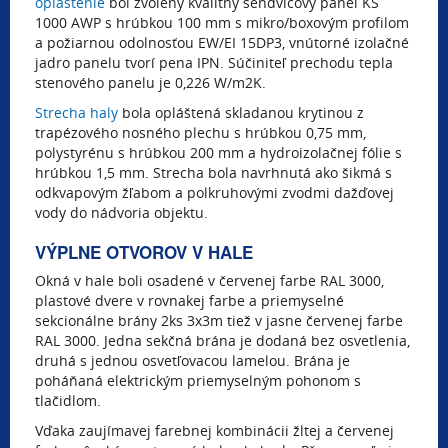
opláštenie
bol zvolený kvalitný sendvičový panel KS
1000 AWP s hrúbkou 100 mm s mikro/boxovým profilom
a požiarnou odolnosťou EW/EI 15DP3, vnútorné izolačné
jadro panelu tvorí pena IPN. Súčiniteľ prechodu tepla
stenového panelu je 0,226 W/m2K.
Strecha haly
bola opláštená skladanou krytinou z
trapézového nosného plechu s hrúbkou 0,75 mm,
polystyrénu s hrúbkou 200 mm a hydroizolačnej fólie s
hrúbkou 1,5 mm. Strecha bola navrhnutá ako šikmá s
odkvapovým žľabom a polkruhovými zvodmi dažďovej
vody do nádvoria objektu.
VÝPLNE OTVOROV V HALE
Okná v hale boli osadené v červenej farbe RAL 3000,
plastové dvere v rovnakej farbe a priemyselné
sekcionálne brány 2ks 3x3m tiež v jasne červenej farbe
RAL 3000. Jedna sekčná brána je dodaná bez osvetlenia,
druhá s jednou osvetľovacou lamelou. Brána je
poháňaná elektrickým priemyselným pohonom s
tlačidlom.
Vďaka zaujímavej farebnej kombinácii žltej a červenej