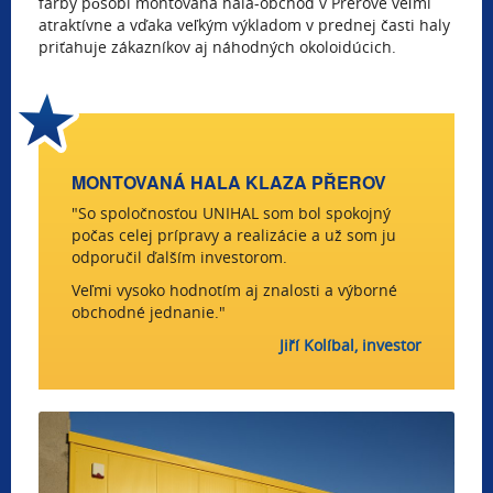
farby pôsobí montovaná hala-obchod v Přerove veľmi
atraktívne a vďaka veľkým výkladom v prednej časti haly
priťahuje zákazníkov aj náhodných okoloidúcich.
MONTOVANÁ HALA KLAZA PŘEROV
"So spoločnosťou UNIHAL som bol spokojný
počas celej prípravy a realizácie a už som ju
odporučil ďalším investorom.
Veľmi vysoko hodnotím aj znalosti a výborné
obchodné jednanie."
Jiří Kolíbal, investor