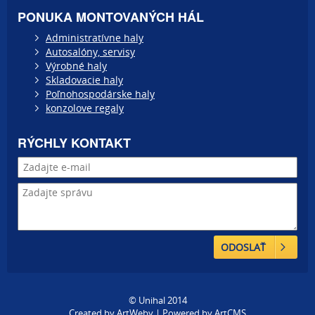
PONUKA MONTOVANÝCH HÁL
Administratívne haly
Autosalóny, servisy
Výrobné haly
Skladovacie haly
Poľnohospodárske haly
konzolove regaly
RÝCHLY KONTAKT
ODOSLAŤ
© Unihal 2014
Created by
ArtWeby
| Powered by
ArtCMS