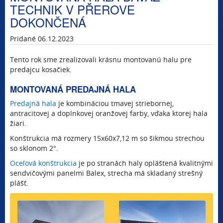
TECHNIK V PŘEROVE
DOKONČENÁ
Pridané 06.12.2023
Tento rok sme zrealizovali krásnu montovanú halu pre
predajcu kosačiek.
MONTOVANÁ PREDAJNÁ HALA
Predajná hala
je kombináciou tmavej striebornej,
antracitovej a doplnkovej oranžovej farby, vďaka ktorej hala
žiari.
Konštrukcia má rozmery 15x60x7,12 m so šikmou strechou
so sklonom 2°.
Oceľová konštrukcia
je po stranách haly opláštená kvalitnými
sendvičovými panelmi Balex, strecha má skladaný strešný
plášť.