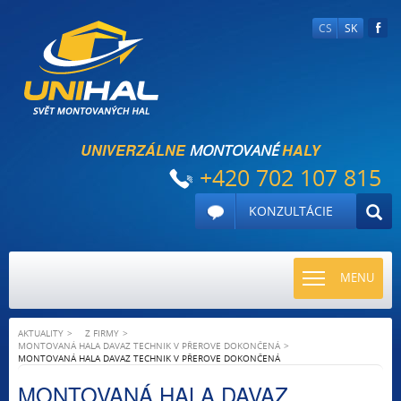
CS
SK
UNIVERZÁLNE
HALY
MONTOVANÉ
+420 702 107 815
KONZULTÁCIE
TOGGLE
MENU
NAVIGATI
AKTUALITY
Z FIRMY
MONTOVANÁ HALA DAVAZ TECHNIK V PŘEROVE DOKONČENÁ
MONTOVANÁ HALA DAVAZ TECHNIK V PŘEROVE DOKONČENÁ
MONTOVANÁ HALA DAVAZ