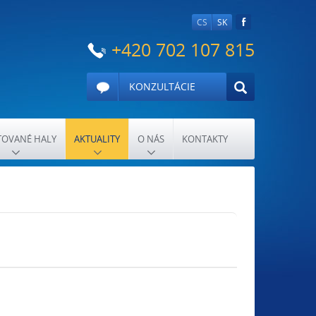
CS
SK
+420 702 107 815
KONZULTÁCIE
OVANÉ HALY
AKTUALITY
O NÁS
KONTAKTY