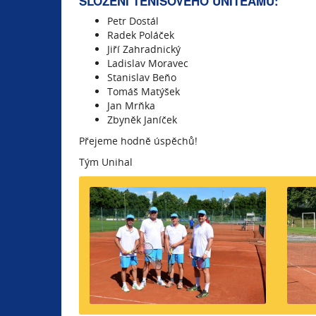
SLOŽENÍ TENISOVÉHO UNITEAMU:
Petr Dostál
Radek Poláček
Jiří Zahradnický
Ladislav Moravec
Stanislav Beňo
Tomáš Matýšek
Jan Mrňka
Zbyněk Janíček
Přejeme hodně úspěchů!
Tým Unihal