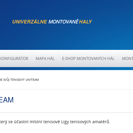
UNIVERZÁLNE
HALY
MONTOVANÉ
KONFIGURÁTOR
MAPA HÁL
E-SHOP MONTOVANÝCH HÁL
MONT
E SVŮJ TENISOVÝ UNITEAM
TEAM
erý se účastní místní tenisové Ligy tenisových amatérů.