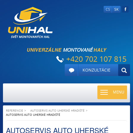
CS
SK
UNIVERZÁLNE
HALY
MONTOVANÉ
+420 702 107 815
KONZULTÁCIE
TOGGLE
MENU
NAVIGATI
REFERENCIE
AUTOSERVIS AUTO UHERSKÉ HRADIŠTĚ
AUTOSERVIS AUTO UHERSKÉ HRADIŠTĚ
AUTOSERVIS AUTO UHERSKÉ