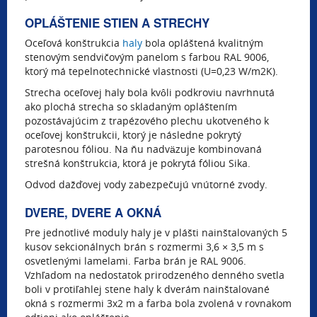
OPLÁŠTENIE STIEN A STRECHY
Oceľová konštrukcia
haly
bola opláštená kvalitným
stenovým sendvičovým panelom s farbou RAL 9006,
ktorý má tepelnotechnické vlastnosti (U=0,23 W/m2K).
Strecha oceľovej haly bola kvôli podkroviu navrhnutá
ako plochá strecha so skladaným opláštením
pozostávajúcim z trapézového plechu ukotveného k
oceľovej konštrukcii, ktorý je následne pokrytý
parotesnou fóliou. Na ňu nadväzuje kombinovaná
strešná konštrukcia, ktorá je pokrytá fóliou Sika.
Odvod dažďovej vody zabezpečujú vnútorné zvody.
DVERE, DVERE A OKNÁ
Pre jednotlivé moduly haly je v plášti nainštalovaných 5
kusov sekcionálnych brán s rozmermi 3,6 × 3,5 m s
osvetlenými lamelami. Farba brán je RAL 9006.
Vzhľadom na nedostatok prirodzeného denného svetla
boli v protiľahlej stene haly k dverám nainštalované
okná s rozmermi 3x2 m a farba bola zvolená v rovnakom