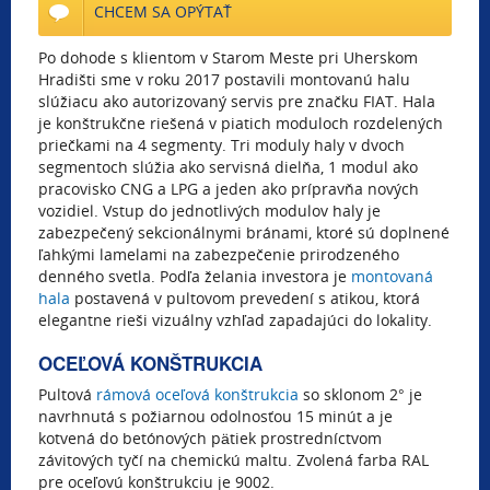
CHCEM SA OPÝTAŤ
Po dohode s klientom v Starom Meste pri Uherskom
Hradišti sme v roku 2017 postavili montovanú halu
slúžiacu ako autorizovaný servis pre značku FIAT. Hala
je konštrukčne riešená v piatich moduloch rozdelených
priečkami na 4 segmenty. Tri moduly haly v dvoch
segmentoch slúžia ako servisná dielňa, 1 modul ako
pracovisko CNG a LPG a jeden ako prípravňa nových
vozidiel. Vstup do jednotlivých modulov haly je
zabezpečený sekcionálnymi bránami, ktoré sú doplnené
ľahkými lamelami na zabezpečenie prirodzeného
denného svetla. Podľa želania investora je
montovaná
hala
postavená v pultovom prevedení s atikou, ktorá
elegantne rieši vizuálny vzhľad zapadajúci do lokality.
OCEĽOVÁ KONŠTRUKCIA
Pultová
rámová oceľová konštrukcia
so sklonom 2° je
navrhnutá s požiarnou odolnosťou 15 minút a je
kotvená do betónových pätiek prostredníctvom
závitových tyčí na chemickú maltu. Zvolená farba RAL
pre oceľovú konštrukciu je 9002.