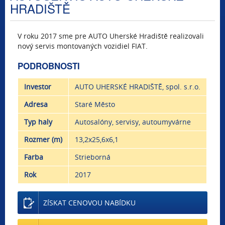
HRADIŠTĚ
V roku 2017 sme pre AUTO Uherské Hradiště realizovali
nový servis montovaných vozidiel FIAT.
PODROBNOSTI
Investor
AUTO UHERSKÉ HRADIŠTĚ, spol. s.r.o.
Adresa
Staré Město
Typ haly
Autosalóny, servisy, autoumyvárne
Rozmer (m)
13,2x25,6x6,1
Farba
Strieborná
Rok
2017
ZÍSKAT CENOVOU NABÍDKU