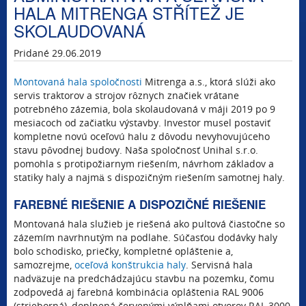
HALA MITRENGA STŘÍTEŽ JE
SKOLAUDOVANÁ
Pridané 29.06.2019
Montovaná hala spoločnosti
Mitrenga a.s., ktorá slúži ako
servis traktorov a strojov rôznych značiek vrátane
potrebného zázemia, bola skolaudovaná v máji 2019 po 9
mesiacoch od začiatku výstavby. Investor musel postaviť
kompletne novú oceľovú halu z dôvodu nevyhovujúceho
stavu pôvodnej budovy. Naša spoločnosť Unihal s.r.o.
pomohla s protipožiarnym riešením, návrhom základov a
statiky haly a najmä s dispozičným riešením samotnej haly.
FAREBNÉ RIEŠENIE A DISPOZIČNÉ RIEŠENIE
Montovaná hala služieb je riešená ako pultová čiastočne so
zázemím navrhnutým na podlahe. Súčasťou dodávky haly
bolo schodisko, priečky, kompletné opláštenie a,
samozrejme,
oceľová konštrukcia haly
. Servisná hala
nadväzuje na predchádzajúcu stavbu na pozemku, čomu
zodpovedá aj farebná kombinácia opláštenia RAL 9006
(strieborná), doplnená červenými výplňami otvorov RAL 3000