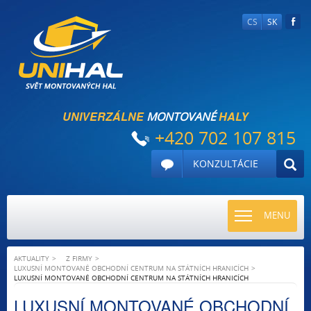
CS
SK
UNIVERZÁLNE
HALY
MONTOVANÉ
+420 702 107 815
KONZULTÁCIE
TOGGLE
MENU
NAVIGATI
AKTUALITY
Z FIRMY
LUXUSNÍ MONTOVANÉ OBCHODNÍ CENTRUM NA STÁTNÍCH HRANICÍCH
LUXUSNÍ MONTOVANÉ OBCHODNÍ CENTRUM NA STÁTNÍCH HRANICÍCH
LUXUSNÍ MONTOVANÉ OBCHODNÍ