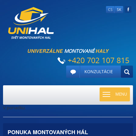
CS
SK
UNIVERZÁLNE
HALY
MONTOVANÉ
+420 702 107 815
KONZULTÁCIE
TOGGLE
MENU
NAVIGATI
V poriadku.
PONUKA MONTOVANÝCH HÁL