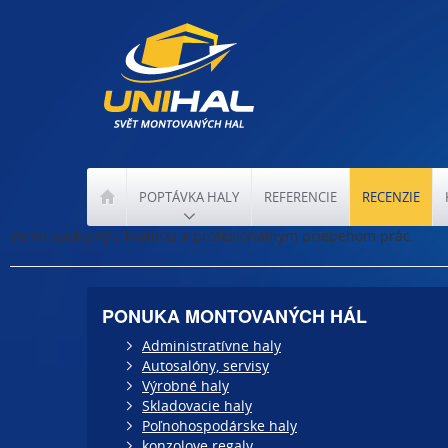
POPTÁVKA HALY
REFERENCIE
RECENZIE
Veľmi spokojný s kvalitou a profesionálnym priebehom prác.
PONUKA MONTOVANÝCH HÁL
Administratívne haly
Autosalóny, servisy
Výrobné haly
Skladovacie haly
Poľnohospodárske haly
konzolove regaly