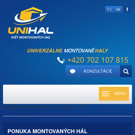
CS
SK
UNIVERZÁLNE
HALY
MONTOVANÉ
+420 702 107 815
KONZULTÁCIE
TOGGLE
MENU
NAVIGATI
Celkové hodnotenie diela: 11 bodov z 10!!
PONUKA MONTOVANÝCH HÁL