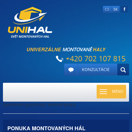
CS
SK
UNIVERZÁLNE
HALY
MONTOVANÉ
+420 702 107 815
KONZULTÁCIE
TOGGLE
MENU
NAVIGATI
Spoľahlivá spoločnosť, kvalitná práca.
PONUKA MONTOVANÝCH HÁL