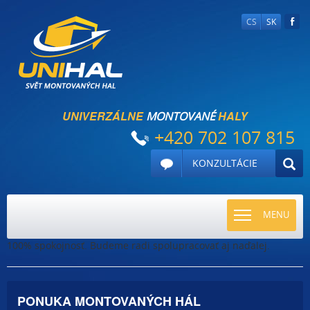
CS
SK
UNIVERZÁLNE
HALY
MONTOVANÉ
+420 702 107 815
KONZULTÁCIE
TOGGLE
MENU
NAVIGATI
100% spokojnosť. Budeme radi spolupracovať aj naďalej.
PONUKA MONTOVANÝCH HÁL