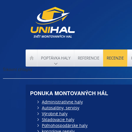
POPTÁVKA HALY
REFERENCIE
RECENZIE
Šikovní chlapci
PONUKA MONTOVANÝCH HÁL
Administratívne haly
Autosalóny, servisy
Výrobné haly
Skladovacie haly
Poľnohospodárske haly
konzolove regaly