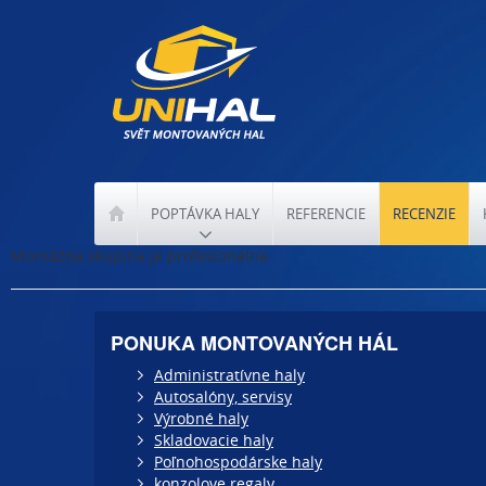
POPTÁVKA HALY
REFERENCIE
RECENZIE
Montážna skupina je profesionálna.
PONUKA MONTOVANÝCH HÁL
Administratívne haly
Autosalóny, servisy
Výrobné haly
Skladovacie haly
Poľnohospodárske haly
konzolove regaly