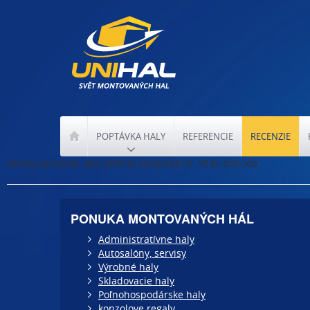
POPTÁVKA HALY
REFERENCIE
RECENZIE
Skvelý personál. Bez jedinej komplikácie. Vždy dohoda.
PONUKA MONTOVANÝCH HÁL
Administratívne haly
Autosalóny, servisy
Výrobné haly
Skladovacie haly
Poľnohospodárske haly
konzolove regaly