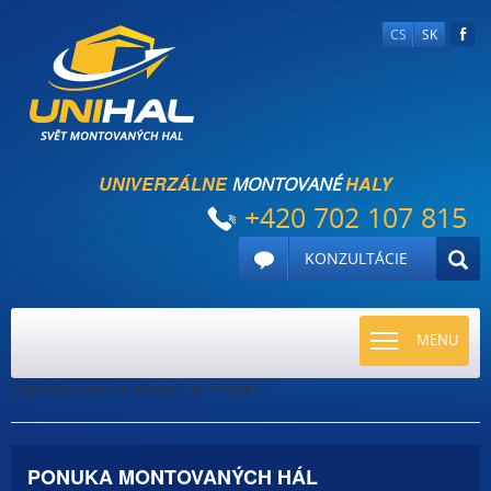
CS
SK
UNIVERZÁLNE
HALY
MONTOVANÉ
+420 702 107 815
KONZULTÁCIE
TOGGLE
MENU
NAVIGATI
Úspešne sme sa dostali do finále!
PONUKA MONTOVANÝCH HÁL